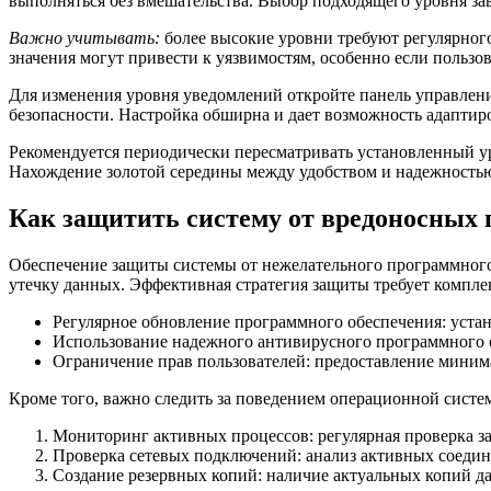
выполняться без вмешательства. Выбор подходящего уровня з
Важно учитывать:
более высокие уровни требуют регулярного
значения могут привести к уязвимостям, особенно если польз
Для изменения уровня уведомлений откройте панель управлени
безопасности. Настройка обширна и дает возможность адаптир
Рекомендуется периодически пересматривать установленный уро
Нахождение золотой середины между удобством и надежностью
Как защитить систему от вредоносных
Обеспечение защиты системы от нежелательного программного
утечку данных. Эффективная стратегия защиты требует компле
Регулярное обновление программного обеспечения: устан
Использование надежного антивирусного программного о
Ограничение прав пользователей: предоставление миним
Кроме того, важно следить за поведением операционной сист
Мониторинг активных процессов: регулярная проверка з
Проверка сетевых подключений: анализ активных соедин
Создание резервных копий: наличие актуальных копий д