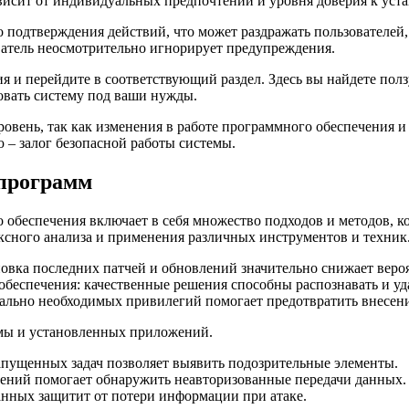
ависит от индивидуальных предпочтений и уровня доверия к ус
 подтверждения действий, что может раздражать пользователей
ователь неосмотрительно игнорирует предупреждения.
я и перейдите в соответствующий раздел. Здесь вы найдете по
овать систему под ваши нужды.
вень, так как изменения в работе программного обеспечения и 
 – залог безопасной работы системы.
 программ
 обеспечения включает в себя множество подходов и методов, 
ксного анализа и применения различных инструментов и техник
овка последних патчей и обновлений значительно снижает веро
беспечения: качественные решения способны распознавать и уд
ально необходимых привилегий помогает предотвратить внесени
емы и установленных приложений.
апущенных задач позволяет выявить подозрительные элементы.
ений помогает обнаружить неавторизованные передачи данных.
анных защитит от потери информации при атаке.