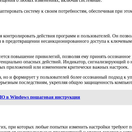
вещения о любых изменениях, включая системные.
даптировать систему к своим потребностям, обеспечивая при эт
 контролировать действия программ и пользователей. Он позвол
я в предотвращении несанкционированного доступа к ключевым 
ебуется повышение привилегий, позволяя ему принять осознанно
тенциально опасных действий. Индикатор, сигнализирующий о 
ных приложений или изменением критически важных настроек.
, но и формирует у пользователей более осознанный подход к у
серьезным последствиям, укрепляя общую защищенность компьют
ПО в Windows пошаговая инструкция
гих, при которых любые попытки изменить настройки требуют по