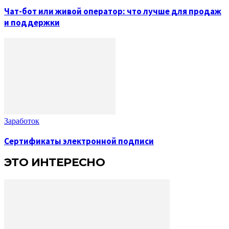
Чат-бот или живой оператор: что лучше для продаж
и поддержки
Заработок
Сертификаты электронной подписи
ЭТО ИНТЕРЕСНО