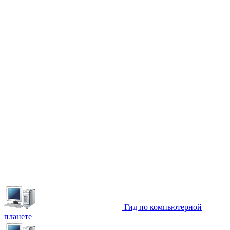
Гид по компьютерной
планете