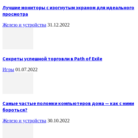
Лучшие мониторы с изогнутым экраном для идеального
просмотра
Железо и устройства
31.12.2022
Секреты успешной торговли в Path of Exile
Игры
01.07.2022
Самые частые поломки компьютеров дома — как с ними
бороться?
Железо и устройства
30.10.2022