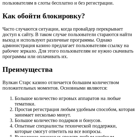
пользователям в слоты бесплатно и без регистрации.
Как обойти блокировку?
Часто случаются ситуации, когда провайдер перекрывает
доступ к сайту. В таком случае пользователи стараются найти
выход и используют различные программы. Однако
администрация казино предлагает пользователям ссылку на
рабочее зеркало. Для этого пользователям не нужно скачивать
программы или оплачивать их.
Преимущества
Вулкан Старс казино отличается большим количеством
положительных моментов. Основными являются:
Большое количество игровых аппаратов на любые
тематики.
Простая регистрация любым удобным способом, которая
занимает несколько минут.
Большое количество подарков и бонусов.
Опытные специалисты технической поддержки,
которые смогут ответить на все вопросы.
Выведение денежных средств любым удобным