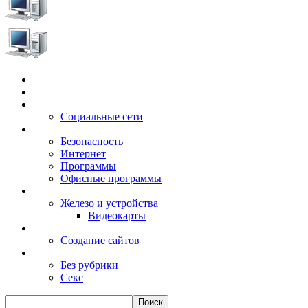
Главная
Игры
Электронные сервисы
Социальные сети
Windows
Безопасность
Интернет
Программы
Офисные программы
Техника
Железо и устройства
Видеокарты
Заработок
Создание сайтов
Разное
Без рубрики
Секс