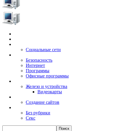
Главная
Игры
Электронные сервисы
Социальные сети
Windows
Безопасность
Интернет
Программы
Офисные программы
Техника
Железо и устройства
Видеокарты
Заработок
Создание сайтов
Разное
Без рубрики
Секс