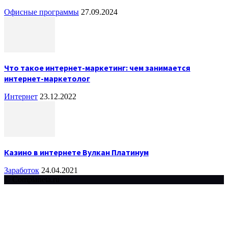
Офисные программы
27.09.2024
Что такое интернет-маркетинг: чем занимается
интернет-маркетолог
Интернет
23.12.2022
Казино в интернете Вулкан Платинум
Заработок
24.04.2021
© Complaneta.ru