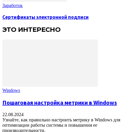
Заработок
Сертификаты электронной подписи
ЭТО ИНТЕРЕСНО
Windows
Пошаговая настройка метрики в Windows
22.08.2024
Узнайте, как правильно настроить метрику в Windows для
оптимизации работы системы и повышения ее
производительности.