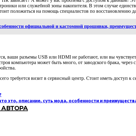
? ПК зависает? А может у вас проблема с доступом к данным? Э
троники или служебной зоны накопителя. В этом случае единст
 стоит положиться на помощь специалистов по восстановлению д
особенности официальной и кастомной прошивки, преимущес
я, ваши разъемы USB или HDMI не работают, или вы чувствуете
троя компьютера может быть много, от заводского брака, через 
ойства.
го требуется визит в сервисный центр. Стоит иметь доступ к с
?
 что это, описание, суть мода, особенности и преимуществ
 АВТОРА