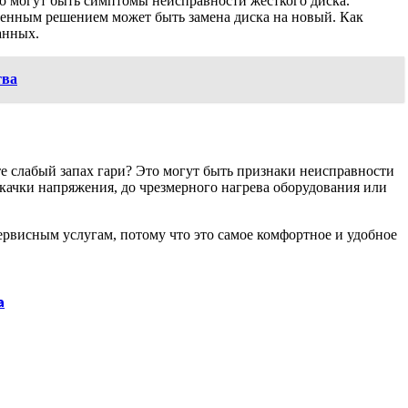
то могут быть симптомы неисправности жесткого диска.
венным решением может быть замена диска на новый. Как
анных.
тва
 слабый запах гари? Это могут быть признаки неисправности
скачки напряжения, до чрезмерного нагрева оборудования или
ервисным услугам, потому что это самое комфортное и удобное
а