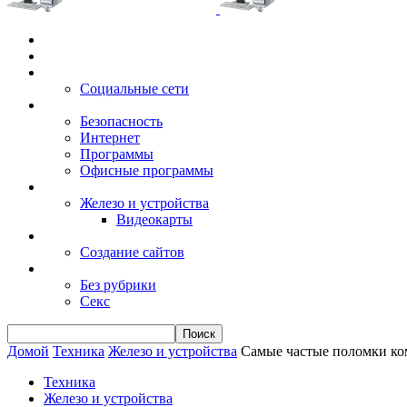
Главная
Игры
Электронные сервисы
Социальные сети
Windows
Безопасность
Интернет
Программы
Офисные программы
Техника
Железо и устройства
Видеокарты
Заработок
Создание сайтов
Разное
Без рубрики
Секс
Домой
Техника
Железо и устройства
Самые частые поломки ко
Техника
Железо и устройства