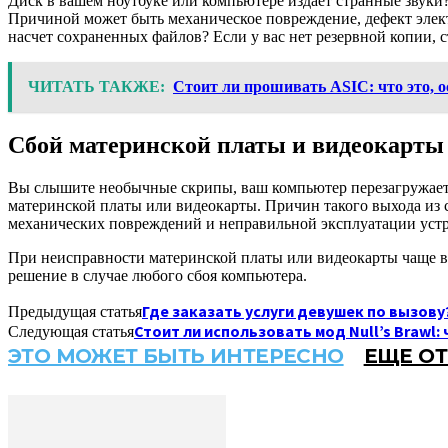
Диск в вашем ноутбуке или компьютере издает странные звуки
Причиной может быть механическое повреждение, дефект элек
насчет сохраненных файлов? Если у вас нет резервной копии,
ЧИТАТЬ ТАКЖЕ:
Стоит ли прошивать ASIC: что это, 
Сбой материнской платы и видеокарты
Вы слышите необычные скрипы, ваш компьютер перезагружаетс
материнской платы или видеокарты. Причин такого выхода из с
механических повреждений и неправильной эксплуатации устр
При неисправности материнской платы или видеокарты чаще все
решение в случае любого сбоя компьютера.
Где заказать услуги девушек по вызову
Предыдущая статья
Стоит ли использовать мод Null’s Brawl:
Следующая статья
ЭТО МОЖЕТ БЫТЬ ИНТЕРЕСНО
ЕЩЕ ОТ