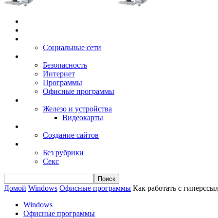
Главная
Игры
Электронные сервисы
Социальные сети
Windows
Безопасность
Интернет
Программы
Офисные программы
Техника
Железо и устройства
Видеокарты
Заработок
Создание сайтов
Разное
Без рубрики
Секс
Домой
Windows
Офисные программы
Как работать с гиперссы
Windows
Офисные программы