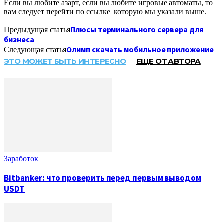
Если вы любите азарт, если вы любите игровые автоматы, то
вам следует перейти по ссылке, которую мы указали выше.
Плюсы терминального сервера для
Предыдущая статья
бизнеса
Олимп скачать мобильное приложение
Следующая статья
ЭТО МОЖЕТ БЫТЬ ИНТЕРЕСНО
ЕЩЕ ОТ АВТОРА
Заработок
Bitbanker: что проверить перед первым выводом
USDT