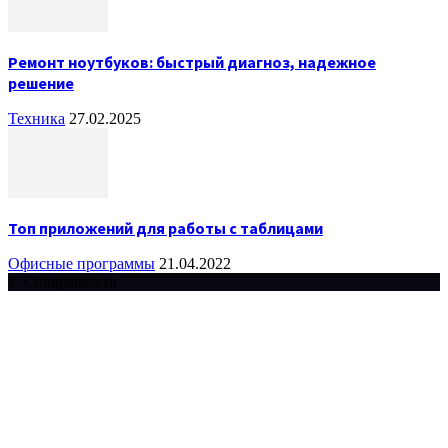
Ремонт ноутбуков: быстрый диагноз, надежное
решение
Техника
27.02.2025
Топ приложений для работы с таблицами
Офисные программы
21.04.2022
© Complaneta.ru