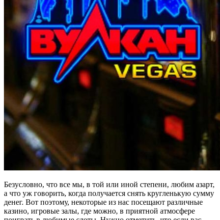
Безусловно, что все мы, в той или иной степени, любим азарт,
а что уж говорить, когда получается снять кругленькую сумму
денег. Вот поэтому, некоторые из нас посещают различные
казино, игровые залы, где можно, в приятной атмосфере
поиграть в любимые слоты. Нужно отметить, что если вас