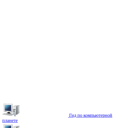
Гид по компьютерной
планете