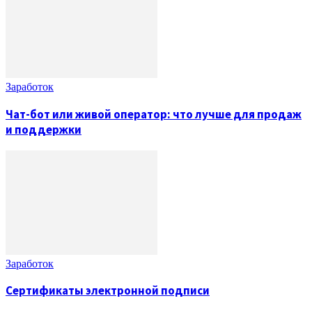
Заработок
Чат-бот или живой оператор: что лучше для продаж
и поддержки
Заработок
Сертификаты электронной подписи