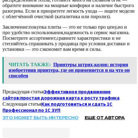
обратите внимание на мощные конфорки и наличие быстрого
разогрева. Если в приоритете легкость ухода — ищите модели
с облегчённой очисткой (каталитика или пиролиз).
Заключение:покупка плиты — это не только про цену,но и
про удобство использования,надежность и сервис магазина.
Посмотрите ассортимент,сравните характеристики и не
стесняйтесь спрашивать у продавца про условия доставки и
установки — это сэкономит вам время и силы.
ЧИТАТЬ ТАКЖЕ:
Принтеры штрих-кодов: история
изобретения принтера, где он применяется и на что он
способен
Эффективное продвижение
Предыдущая статья
сайтов:простая дорожная карта к росту трафика
Как подготовиться и сдать 1С
Следующая статья
Профессионал по 1С ЗУП
ЭТО МОЖЕТ БЫТЬ ИНТЕРЕСНО
ЕЩЕ ОТ АВТОРА