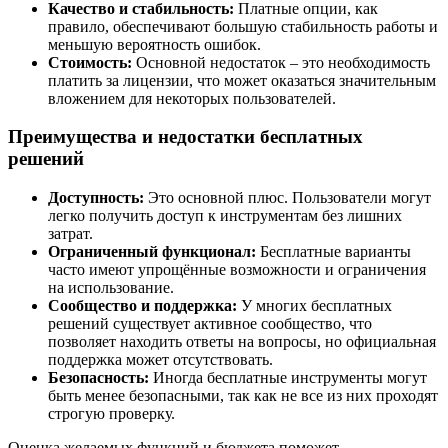
Качество и стабильность:
Платные опции, как
правило, обеспечивают большую стабильность работы и
меньшую вероятность ошибок.
Стоимость:
Основной недостаток – это необходимость
платить за лицензии, что может оказаться значительным
вложением для некоторых пользователей.
Преимущества и недостатки бесплатных
решений
Доступность:
Это основной плюс. Пользователи могут
легко получить доступ к инструментам без лишних
затрат.
Ограниченный функционал:
Бесплатные варианты
часто имеют упрощённые возможности и ограничения
на использование.
Сообщество и поддержка:
У многих бесплатных
решений существует активное сообщество, что
позволяет находить ответы на вопросы, но официальная
поддержка может отсутствовать.
Безопасность:
Иногда бесплатные инструменты могут
быть менее безопасными, так как не все из них проходят
строгую проверку.
Оценка желаемых функций и бюджета поможет