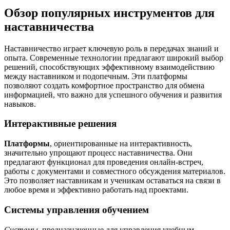
Обзор популярных инструментов для
наставничества
Наставничество играет ключевую роль в передачах знаний и
опыта. Современные технологии предлагают широкий выбор
решений, способствующих эффективному взаимодействию
между наставником и подопечным. Эти платформы
позволяют создать комфортное пространство для обмена
информацией, что важно для успешного обучения и развития
навыков.
Интерактивные решения
Платформы
, ориентированные на интерактивность,
значительно упрощают процесс наставничества. Они
предлагают функционал для проведения онлайн-встреч,
работы с документами и совместного обсуждения материалов.
Это позволяет наставникам и ученикам оставаться на связи в
любое время и эффективно работать над проектами.
Системы управления обучением
Системы
, предназначенные для управления учебным