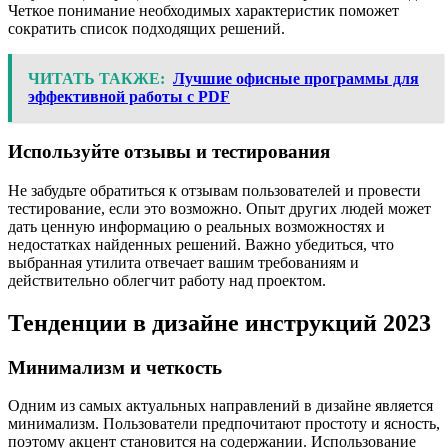
Четкое понимание необходимых характеристик поможет
сократить список подходящих решений.
ЧИТАТЬ ТАКЖЕ:
Лучшие офисные программы для
эффективной работы с PDF
Используйте отзывы и тестирования
Не забудьте обратиться к отзывам пользователей и провести
тестирование, если это возможно. Опыт других людей может
дать ценную информацию о реальных возможностях и
недостатках найденных решений. Важно убедиться, что
выбранная утилита отвечает вашим требованиям и
действительно облегчит работу над проектом.
Тенденции в дизайне инструкций 2023
Минимализм и четкость
Одним из самых актуальных направлений в дизайне является
минимализм. Пользователи предпочитают простоту и ясность,
поэтому акцент становится на содержании. Использование