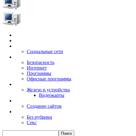
Главная
Игры
Электронные сервисы
Социальные сети
Windows
Безопасность
Интернет
Программы
Офисные программы
Техника
Железо и устройства
Видеокарты
Заработок
Создание сайтов
Разное
Без рубрики
Секс