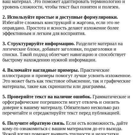
ваш материал. Это поможет адаптировать терминологию и
уровень сложности, чтобы текст был понятен и полезен.
2. Используйте простые и доступные формулировки.
Избегайте сложных конструкций и жаргона, если это не
оправдано. Простота и ясность делают изложение более
эффективным и легким для восприятия.
3. Структурируйте информацию.
Разделите материал на
логические блоки, добавьте заголовки, подзаголовки и
списки. Такой подход облегчает навигацию и способствует
быстрому нахождению нужной информации.
4. Включайте наглядные примеры.
Практические
иллюстрации и примеры помогут лучше усвоить изложенное.
Это может быть как текстовое объяснение, так и графические
материалы, такие как скриншоты или диаграммы.
5. Проверяйте текст на наличие ошибок.
Грамматические и
орфографические погрешности могут отвлечь и снизить
доверие к вашему материалу. Обязательно несколько раз
перечитайте и отредактируйте текст перед публикацией.
6. Получите обратную связь.
Если есть возможность, дайте
кому-то ознакомиться с вашим материалом до его выхода.
Чужой взгляд поможет выявить трудности и недостатки,