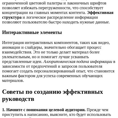
ограниченной цветовой палитры и лаконичных шрифтов
позволяет избежать перегруженности, что способствует
концентрации на главных моментах контента.
Эффективная
структура
и логическое распределение информации
позволяют пользователю быстро находить нужные данные.
Интерактивные элементы
Интеграция интерактивных компонентов, таких как видео,
анимации и слайдеры, значительно обогащает процесс
взаимодействия. Это не только делает материал более
увлекательным, но и помогает лучше усваивать
представленные идеи.
Алгоритмическая подача информации
в
зависимости от предпочтений и запросов пользователя
помогает создать персонализированный опыт, что становится
важным фактором для успеха современных обучающих
материалов.
Советы по созданию эффективных
руководств
1. Начните с понимания целевой аудитории.
Прежде чем
приступить к написанию, выясните, кто будет использовать