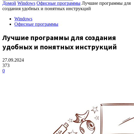
Домой
Windows
Офисные программы
Лучшие программы для
создания удобных и понятных инструкций
Windows
Офисные программы
Лучшие программы для создания
удобных и понятных инструкций
27.09.2024
373
0