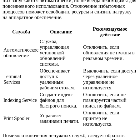
них запускаются автоматически, но не всегда необходимы для
повседневного использования. Отключение избыточных
процессов поможет освободить ресурсы и снизить нагрузку
на аппаратное обеспечение.
Рекомендуемое
Служба
Описание
действие
Служба,
управляющая
Отключить, если
Автоматическое
установкой
обновления не нужны в
обновление
обновлений
реальном времени.
системы.
Обеспечивает
Выключить, если доступ
Terminal
доступ к
через удаленное
Services
удаленным
управление не
рабочим столам.
используется.
Создает индекс
Отключить, если не
Indexing Service
файлов для
планируется частый
быстрого поиска.
поиск по файлам.
Отключить, если
Управляет
Print Spooler
принтер не
заданиями печати.
используется.
Помимо отключения ненужных служб, следует обратить