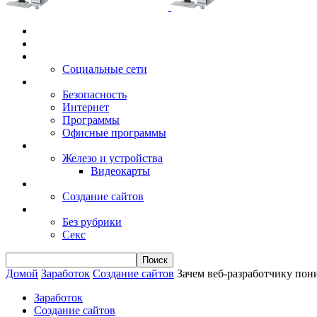
Главная
Игры
Электронные сервисы
Социальные сети
Windows
Безопасность
Интернет
Программы
Офисные программы
Техника
Железо и устройства
Видеокарты
Заработок
Создание сайтов
Разное
Без рубрики
Секс
Домой
Заработок
Создание сайтов
Зачем веб-разработчику пон
Заработок
Создание сайтов