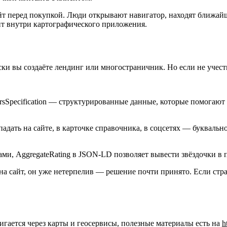
сайт перед покупкой. Люди открывают навигатор, находят ближ
ит внутри картографического приложения.
ески вы создаёте лендинг или многостраничник. Но если не учест
ursSpecification — структурированные данные, которые помогают 
адать на сайте, в карточке справочника, в соцсетях — буквальн
вами, AggregateRating в JSON-LD позволяет вывести звёздочки в
на сайт, он уже нетерпелив — решение почти принято. Если стра
игается через карты и геосервисы, полезные материалы есть на
h