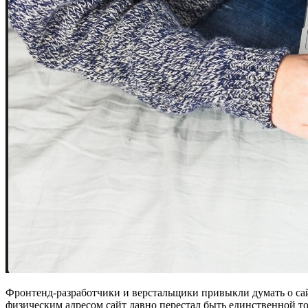
Фронтенд-разработчики и верстальщики привыкли думать о сайт
физическим адресом сайт давно перестал быть единственной то