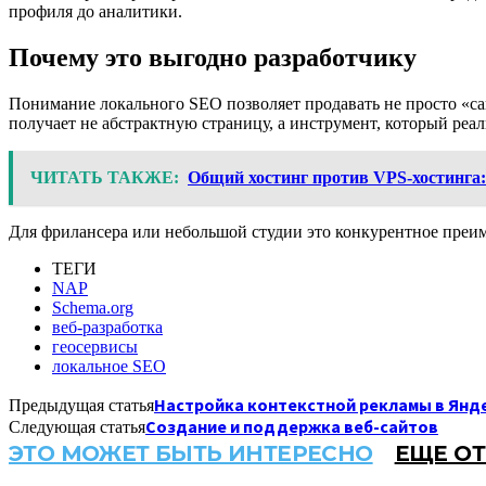
профиля до аналитики.
Почему это выгодно разработчику
Понимание локального SEO позволяет продавать не просто «сайт
получает не абстрактную страницу, а инструмент, который реа
ЧИТАТЬ ТАКЖЕ:
Общий хостинг против VPS-хостинга:
Для фрилансера или небольшой студии это конкурентное преим
ТЕГИ
NAP
Schema.org
веб-разработка
геосервисы
локальное SEO
Настройка контекстной рекламы в Янд
Предыдущая статья
Создание и поддержка веб-сайтов
Следующая статья
ЭТО МОЖЕТ БЫТЬ ИНТЕРЕСНО
ЕЩЕ ОТ