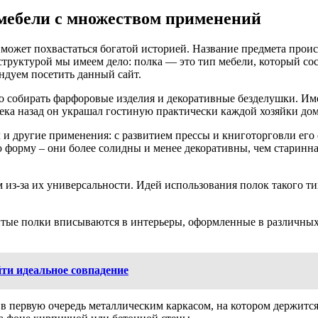
ебели с множеством применений
ожет похвастаться богатой историей. Название предмета происх
труктурой мы имеем дело: полка — это тип мебели, который сос
ендуем посетить данный сайт.
дно собирать фарфоровые изделия и декоративные безделушки. 
ека назад он украшал гостиную практически каждой хозяйки дом
 другие применения: с развитием прессы и книготорговли его ст
форму – они более солидны и менее декоративны, чем старинная
з-за их универсальности. Идей использования полок такого типа
ытые полки вписываются в интерьеры, оформленные в различных 
йти идеальное совпадение
в первую очередь металлическим каркасом, на котором держится