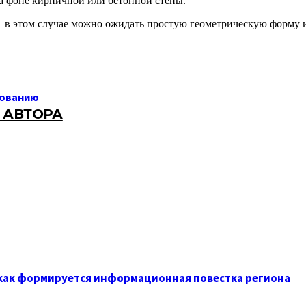
на фоне кирпичной или бетонной стены.
– в этом случае можно ожидать простую геометрическую форму 
рованию
 АВТОРА
 как формируется информационная повестка региона