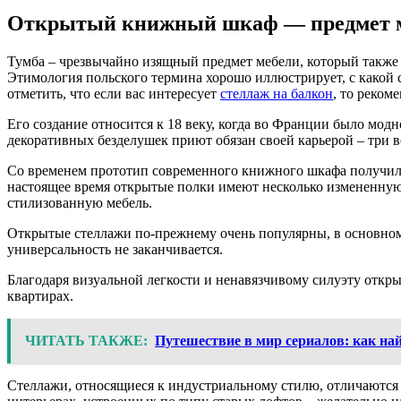
Открытый книжный шкаф — предмет м
Тумба – чрезвычайно изящный предмет мебели, который также м
Этимология польского термина хорошо иллюстрирует, с какой с
отметить, что если вас интересует
стеллаж на балкон
, то реком
Его создание относится к 18 веку, когда во Франции было мо
декоративных безделушек приют обязан своей карьерой – три в
Со временем прототип современного книжного шкафа получил и
настоящее время открытые полки имеют несколько измененную 
стилизованную мебель.
Открытые стеллажи по-прежнему очень популярны, в основном и
универсальность не заканчивается.
Благодаря визуальной легкости и ненавязчивому силуэту откр
квартирах.
ЧИТАТЬ ТАКЖЕ:
Путешествие в мир сериалов: как на
Стеллажи, относящиеся к индустриальному стилю, отличаются 