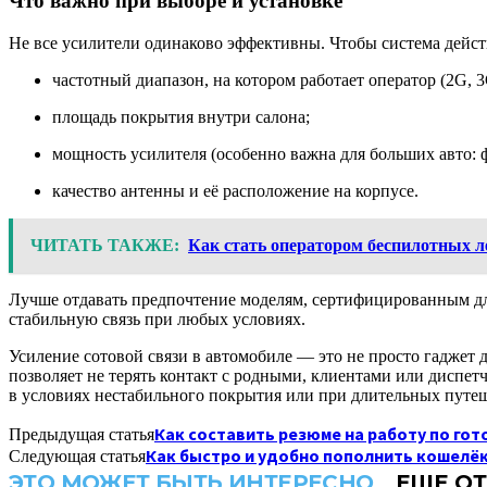
Что важно при выборе и установке
Не все усилители одинаково эффективны. Чтобы система дейст
частотный диапазон, на котором работает оператор (2G, 3
площадь покрытия внутри салона;
мощность усилителя (особенно важна для больших авто: ф
качество антенны и её расположение на корпусе.
ЧИТАТЬ ТАКЖЕ:
Как стать оператором беспилотных л
Лучше отдавать предпочтение моделям, сертифицированным для
стабильную связь при любых условиях.
Усиление сотовой связи в автомобиле — это не просто гаджет 
позволяет не терять контакт с родными, клиентами или диспет
в условиях нестабильного покрытия или при длительных путеш
Как составить резюме на работу по го
Предыдущая статья
Как быстро и удобно пополнить кошелёк
Следующая статья
ЭТО МОЖЕТ БЫТЬ ИНТЕРЕСНО
ЕЩЕ ОТ