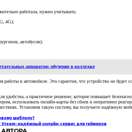
вительно работала, нужно учитывать:
G, 4G);
ургонов, автобусов);
етательных аппаратов: обучение в колледже
 работы в автомобиле. Это гарантия, что устройство не будет 
для удобства, а практичное решение, которое повышает безопасн
чером, использовать онлайн-карты без сбоев и оперативно реаги
ествиях. Установив такую систему, вы получаете надёжную моби
товому шаблону?
 Steam: надёжный онлайн-сервис для геймеров
 АВТОРА