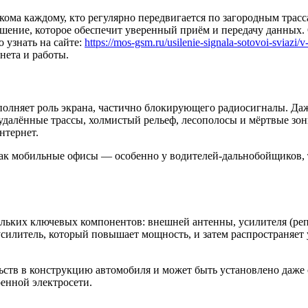
ома каждому, кто регулярно передвигается по загородным трасс
ешение, которое обеспечит уверенный приём и передачу данных
 узнать на сайте:
https://mos-gsm.ru/usilenie-signala-sotovoi-sviazi/
нета и работы.
полняет роль экрана, частично блокирующего радиосигналы. Да
у удалённые трассы, холмистый рельеф, лесополосы и мёртвые 
нтернет.
ак мобильные офисы — особенно у водителей-дальнобойщиков, т
кольких ключевых компонентов: внешней антенны, усилителя (р
усилитель, который повышает мощность, и затем распространяет
ьств в конструкцию автомобиля и может быть установлено даже 
енной электросети.