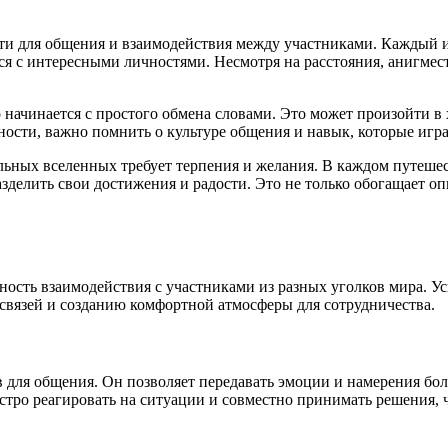
ти для общения и взаимодействия между участниками. Каждый и
ся с интересными личностями. Несмотря на расстояния, анигмест
 начинается с простого обмена словами. Это может произойти в
ости, важно помнить о культуре общения и навык, которые игра
ьных вселенных требует терпения и желания. В каждом путешес
азделить свои достижения и радости. Это не только обогащает о
ость взаимодействия с участниками из разных уголков мира. У
связей и созданию комфортной атмосферы для сотрудничества.
для общения. Он позволяет передавать эмоции и намерения боле
стро реагировать на ситуации и совместно принимать решения,