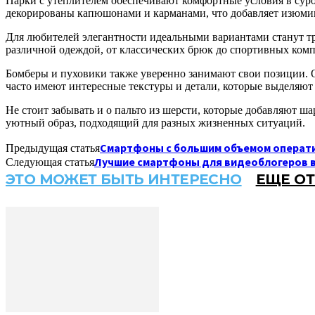
Парки с утеплителем обеспечивают комфортные условия в суро
декорированы капюшонами и карманами, что добавляет изюмин
Для любителей элегантности идеальными вариантами станут тре
различной одеждой, от классических брюк до спортивных комп
Бомберы и пуховики также уверенно занимают свои позиции. 
часто имеют интересные текстуры и детали, которые выделяют
Не стоит забывать и о пальто из шерсти, которые добавляют ш
уютный образ, подходящий для разных жизненных ситуаций.
Смартфоны с большим объемом операти
Предыдущая статья
Лучшие смартфоны для видеоблогеров в 
Следующая статья
ЭТО МОЖЕТ БЫТЬ ИНТЕРЕСНО
ЕЩЕ ОТ