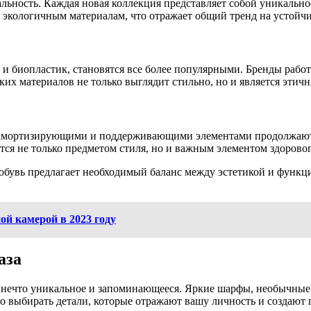
нальность. Каждая новая коллекция представляет собой уникаль
я экологичным материалам, что отражает общий тренд на устойч
ь и биопластик, становятся все более популярными. Бренды рабо
аких материалов не только выглядит стильно, но и является эти
 амортизирующими и поддерживающими элементами продолжают н
ится не только предметом стиля, но и важным элементом здорово
обувь предлагает необходимый баланс между эстетикой и функци
й камерой в 2023 году
аза
в нечто уникальное и запоминающееся. Яркие шарфы, необычны
но выбирать детали, которые отражают вашу личность и создают