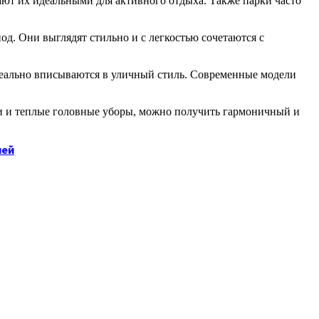
ют их идеальными для активного отдыха. Также парки часто
од. Они выглядят стильно и с легкостью сочетаются с
деально вписываются в уличный стиль. Современные модели
али и теплые головные уборы, можно получить гармоничный и
лей