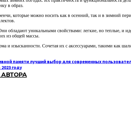
вых зимних погодах. Их практичность и функциональность дела
ку в образ.
нчи, которые можно носить как в осенний, так и в зимний пери
лектов.
Они обладают уникальными свойствами: легкие, но теплые, и и
 их из общей массы.
арма и изысканности. Сочетая их с аксессуарами, такими как ш
вной памяти лучший выбор для современных пользовате
2023 году
 АВТОРА