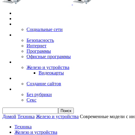
Главная
Игры
Электронные сервисы
Социальные сети
Windows
Безопасность
Интернет
Программы
Офисные программы
Техника
Железо и устройства
Видеокарты
Заработок
Создание сайтов
Разное
Без рубрики
Секс
Домой
Техника
Железо и устройства
Современные модели с и
Техника
Железо и устройства