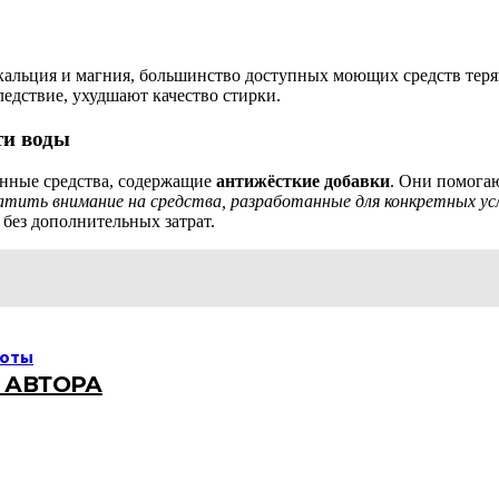
и кальция и магния, большинство доступных моющих средств тер
ледствие, ухудшают качество стирки.
ти воды
анные средства, содержащие
антижёсткие добавки
. Они помогаю
тить внимание на средства, разработанные для конкретных ус
 без дополнительных затрат.
боты
 АВТОРА