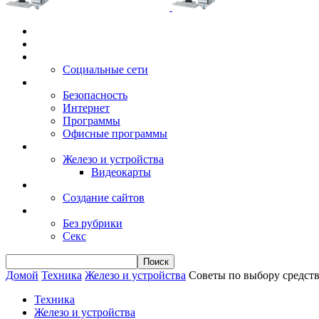
Главная
Игры
Электронные сервисы
Социальные сети
Windows
Безопасность
Интернет
Программы
Офисные программы
Техника
Железо и устройства
Видеокарты
Заработок
Создание сайтов
Разное
Без рубрики
Секс
Домой
Техника
Железо и устройства
Советы по выбору средств
Техника
Железо и устройства