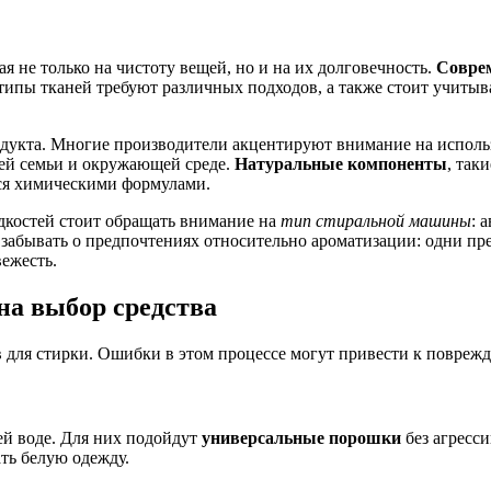
я не только на чистоту вещей, но и на их долговечность.
Совре
е типы тканей требуют различных подходов, а также стоит учит
дукта. Многие производители акцентируют внимание на использ
оей семьи и окружающей среде.
Натуральные компоненты
, так
ся химическими формулами.
дкостей стоит обращать внимание на
тип стиральной машины
: 
 забывать о предпочтениях относительно ароматизации: одни пр
ежесть.
на выбор средства
в для стирки. Ошибки в этом процессе могут привести к повре
ей воде. Для них подойдут
универсальные порошки
без агресс
ать белую одежду.