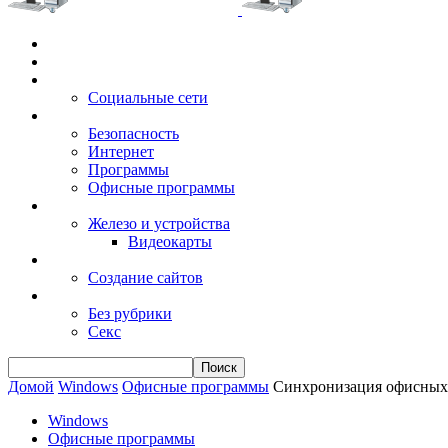
Главная
Игры
Электронные сервисы
Социальные сети
Windows
Безопасность
Интернет
Программы
Офисные программы
Техника
Железо и устройства
Видеокарты
Заработок
Создание сайтов
Разное
Без рубрики
Секс
Домой
Windows
Офисные программы
Синхронизация офисных 
Windows
Офисные программы