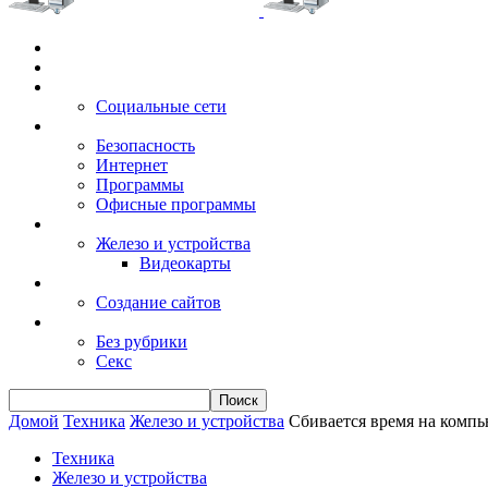
Главная
Игры
Электронные сервисы
Социальные сети
Windows
Безопасность
Интернет
Программы
Офисные программы
Техника
Железо и устройства
Видеокарты
Заработок
Создание сайтов
Разное
Без рубрики
Секс
Домой
Техника
Железо и устройства
Сбивается время на комп
Техника
Железо и устройства