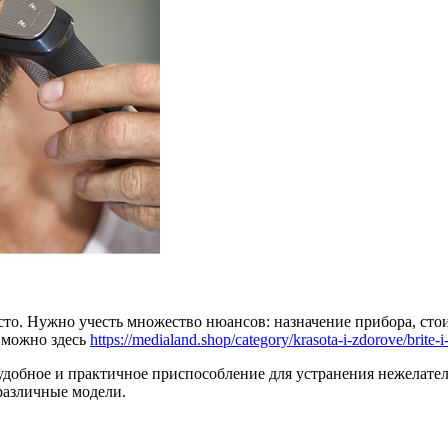
о. Нужно учесть множество нюансов: назначение прибора, стои
е можно здесь
https://medialand.shop/category/krasota-i-zdorove/brite-i
 удобное и практичное приспособление для устранения нежелат
 различные модели.