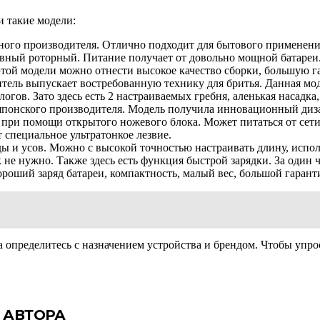
 такие модели:
ного производителя. Отлично подходит для бытового применения
ивный роторный. Питание получает от довольно мощной батареи.
 этой модели можно отнести высокое качество сборки, большую
ель выпускает востребованную технику для бритья. Данная моде
огов. Зато здесь есть 2 настраиваемых гребня, аленькая насадк
онского производителя. Модель получила инновационный дизай
 при помощи открытого ножевого блока. Может питаться от сети
т специальное ультратонкое лезвие.
ды и усов. Можно с высокой точностью настраивать длину, испо
не нужно. Также здесь есть функция быстрой зарядки. За один 
ороший заряд батареи, компактность, малый вес, большой гаран
 определитесь с назначением устройства и брендом. Чтобы упро
 АВТОРА