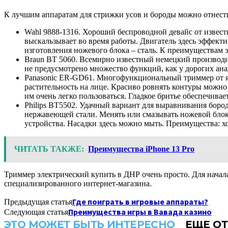
К лучшим аппаратам для стрижки усов и бороды можно отнести
Wahl 9888-1316. Хороший беспроводной девайс от извест
выскальзывает во время работы. Двигатель здесь эффект
изготовления ножевого блока – сталь. К преимуществам
Braun BT 5060. Всемирно известный немецкий производит
не предусмотрено множество функций, как у дорогих анал
Panasonic ER-GD61. Многофункциональный триммер от яп
растительность на лице. Красиво ровнять контуры можно
им очень легко пользоваться. Гладкое бритье обеспечивае
Philips BT5502. Удачный вариант для выравнивания боро
нержавеющей стали. Менять или смазывать ножевой блок 
устройства. Насадки здесь можно мыть. Преимущества: х
ЧИТАТЬ ТАКЖЕ:
Преимущества iPhone 13 Pro
Триммер электрический купить в ДНР очень просто. Для начала
специализированного интернет-магазина.
Где поиграть в игровые аппараты?
Предыдущая статья
Преимущества игры в Вавада казино
Следующая статья
ЭТО МОЖЕТ БЫТЬ ИНТЕРЕСНО
ЕЩЕ ОТ