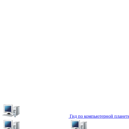
Гид по компьютерной планет