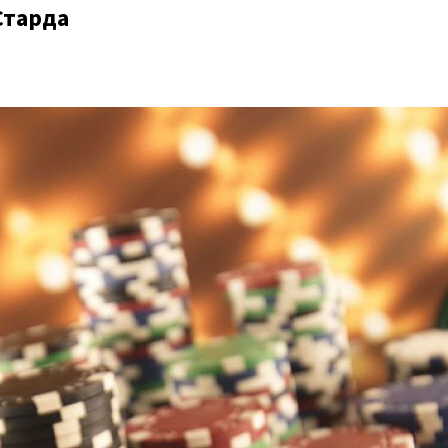
Старда