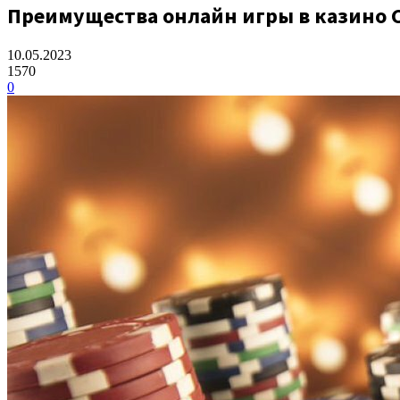
Преимущества онлайн игры в казино 
10.05.2023
1570
0