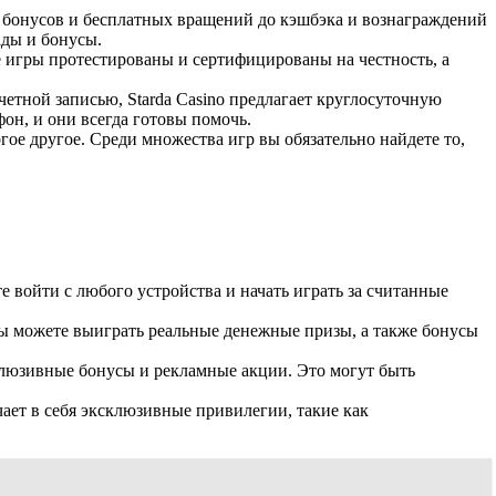
х бонусов и бесплатных вращений до кэшбэка и вознаграждений
ады и бонусы.
Все игры протестированы и сертифицированы на честность, а
четной записью, Starda Casino предлагает круглосуточную
он, и они всегда готовы помочь.
гое другое. Среди множества игр вы обязательно найдете то,
е войти с любого устройства и начать играть за считанные
 вы можете выиграть реальные денежные призы, а также бонусы
склюзивные бонусы и рекламные акции. Это могут быть
ает в себя эксклюзивные привилегии, такие как