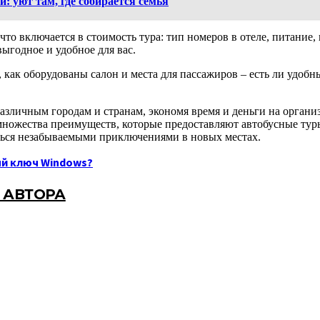
: уют там, где собирается семья
то включается в стоимость тура: тип номеров в отеле, питание,
ыгодное и удобное для вас.
е, как оборудованы салон и места для пассажиров – есть ли удоб
азличным городам и странам, экономя время и деньги на орган
 множества преимуществ, которые предоставляют автобусные ту
иться незабываемыми приключениями в новых местах.
й ключ Windows?
 АВТОРА