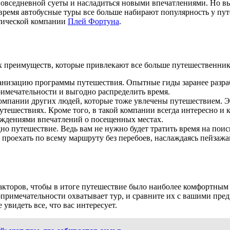
повседневной суеты и насладиться новыми впечатлениями. Но в
 время автобусные туры все больше набирают популярность у пут
тической компании
Плей Фортуна
.
 преимуществ, которые привлекают все больше путешественник
анизацию программы путешествия. Опытные гиды заранее разра
римечательности и выгодно распределить время.
 компании других людей, которые тоже увлечены путешествием. 
ешествиях. Кроме того, в такой компании всегда интересно и к
уждениями впечатлений о посещенных местах.
дно путешествие. Ведь вам не нужно будет тратить время на по
роехать по всему маршруту без перебоев, наслаждаясь пейзажам
акторов, чтобы в итоге путешествие было наиболее комфортным
опримечательности охватывает тур, и сравните их с вашими пре
увидеть все, что вас интересует.