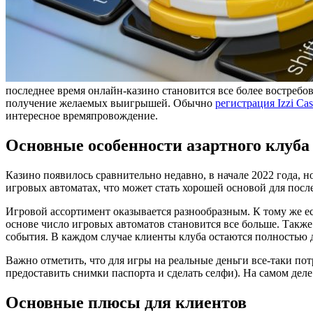
последнее время онлайн-казино становится все более востреб
получение желаемых выигрышей. Обычно
регистрация Izzi Cas
интересное времяпровождение.
Основные особенности азартного клуба
Казино появилось сравнительно недавно, в начале 2022 года, н
игровых автоматах, что может стать хорошей основой для посл
Игровой ассортимент оказывается разнообразным. К тому же е
основе число игровых автоматов становится все больше. Такж
события. В каждом случае клиенты клуба остаются полностью
Важно отметить, что для игры на реальные деньги все-таки п
предоставить снимки паспорта и сделать селфи). На самом дел
Основные плюсы для клиентов