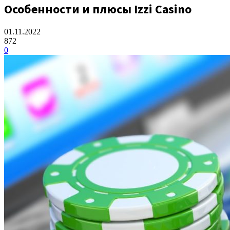
Особенности и плюсы Izzi Casino
01.11.2022
872
0