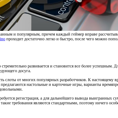
ованным и популярным, причем каждый геймер вправе рассчитыв
ino
проходит достаточно легко и быстро, после чего можно попол
о стремительно развивается и становится все более успешным. Д
едующего досуга.
сть слоты от многих популярных разработчиков. К настоящему в
е предлагаются настольные и карточные игры, варианты времяп
 довольными.
отребуется регистрация, а для дальнейшего вывода выигранных 
е такие требования являются стандартными, поэтому ничего особ