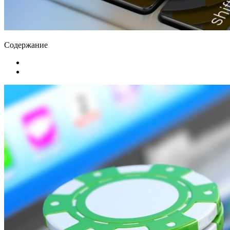
Содержание