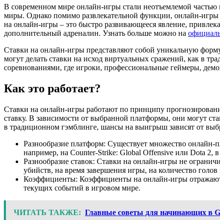
В современном мире онлайн-игры стали неотъемлемой частью 
миры. Однако помимо развлекательной функции, онлайн-игры в
на онлайн-игры – это быстро развивающееся явление, привле
дополнительный адреналин. Узнать больше можно на
официаль
Ставки на онлайн-игры представляют собой уникальную форму 
могут делать ставки на исход виртуальных сражений, как в тр
соревнованиями, где игроки, профессиональные геймеры, демо
Как это работает?
Ставки на онлайн-игры работают по принципу прогнозирования
ставку. В зависимости от выбранной платформы, они могут став
в традиционном гэмблинге, шансы на выигрыш зависят от выбр
Разнообразие платформ: Существует множество онлайн-п
например, на Counter-Strike: Global Offensive или Dota 2
Разнообразие ставок: Ставки на онлайн-игры не ограничи
убийств, на время завершения игры, на количество голов 
Коэффициенты: Коэффициенты на онлайн-игры отражают в
текущих событий в игровом мире.
ЧИТАТЬ ТАКЖЕ:
Главные советы для начинающих в G