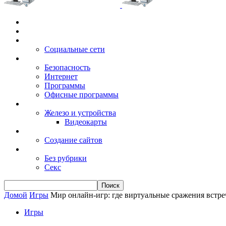
Главная
Игры
Электронные сервисы
Социальные сети
Windows
Безопасность
Интернет
Программы
Офисные программы
Техника
Железо и устройства
Видеокарты
Заработок
Создание сайтов
Разное
Без рубрики
Секс
Домой
Игры
Мир онлайн-игр: где виртуальные сражения встре
Игры