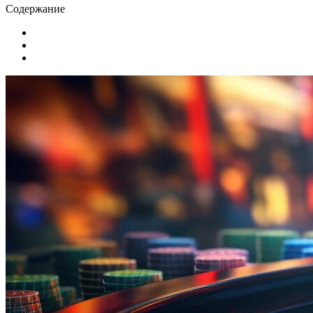
Содержание