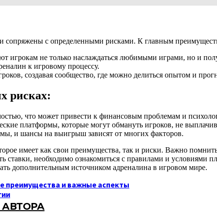
 и сопряжены с определенными рисками. К главным преимуществ
яют игрокам не только наслаждаться любимыми играми, но и по
реналин к игровому процессу.
роков, создавая сообщество, где можно делиться опытом и прог
х рисках:
мостью, что может привести к финансовым проблемам и психоло
ские платформы, которые могут обмануть игроков, не выплачив
емы, и шансы на выигрыш зависят от многих факторов.
торое имеет как свои преимущества, так и риски. Важно помнит
лать ставки, необходимо ознакомиться с правилами и условиями 
стать дополнительным источником адреналина в игровом мире.
ые преимущества и важные аспекты
гии
 АВТОРА