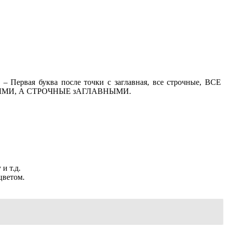
– Первая буква после точки с заглавная, все строчные, ВСЕ
ОЧНЫМИ, А СТРОЧНЫЕ зАГЛАВНЫМИ.
и т.д.
цветом.