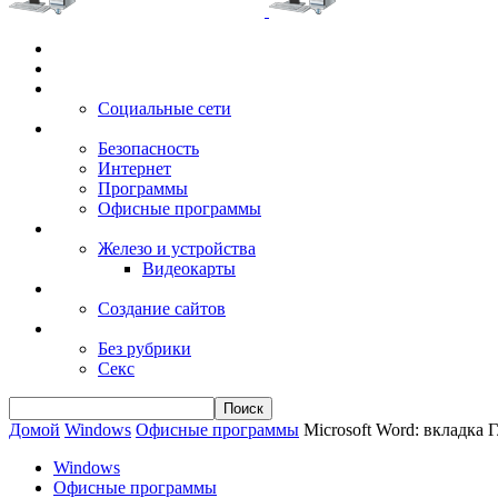
Главная
Игры
Электронные сервисы
Социальные сети
Windows
Безопасность
Интернет
Программы
Офисные программы
Техника
Железо и устройства
Видеокарты
Заработок
Создание сайтов
Разное
Без рубрики
Секс
Домой
Windows
Офисные программы
Microsoft Word: вкладка 
Windows
Офисные программы