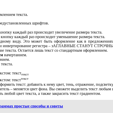
рмлением текста.
предустановленных шрифтов.
нопку каждый раз происходит увеличение размера текста.
кнопку каждый раз происходит уменьшение размера текста.
одному виду. Это может быть оформление как в предложениях 
х и инвертирование регистра – зАГЛАВНЫЕ СТАНУТ СТР
ие текста. Остается лишь текст со стандартным оформлением.
ым
начертанием.
нием.
текста.
кстом: текст
текст
текст
кстом: текст
ормить текст: добавить к нему цвет, тень, отражение, подсветку 
итель – меняется цвет фона. Вы сможете выделить текст любым 
ь любой цвет текста, а также закрасить текст градиентом.
раммах простые способы и советы