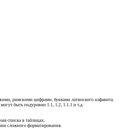
скими, римскими цифрами, буквами латинского алфавита.
огут быть подуровни 1.1, 1.2, 1.1.1 и т.д.
ния списка в таблицах.
ении сложного форматирования.