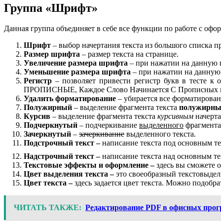
Группа «Шрифт»
Данная группа объединяет в себе все функции по работе с офо
Шрифт
– выбор начертания текста из большого списка 
Размер шрифта
– размер текста на странице.
Увеличение размера шрифта
– при нажатии на данную к
Уменьшение размера шрифта
– при нажатии на данную 
Регистр
– позволяет привести регистр букв в тесте к 
ПРОПИСНЫЕ, Каждое Слово Начинается С Прописны
Удалить форматирование
– убирается все форматирован
Полужирный
– выделение фрагмента текста
полужирн
Курсив
– выделение фрагмента текста
курсивным
начерта
Подчеркнутый
– подчеркивание
выделенного
фрагмента 
Зачеркнутый
–
зачеркивание
выделенного текста.
Подстрочный текст –
написание текста под основным те
Надстрочный текст –
написание текста над основным те
Текстовые эффекты и оформление –
здесь вы сможете оф
Цвет выделения текста –
это своеобразный текстовыдел
Цвет текста –
здесь задается цвет текста. Можно подобрат
ЧИТАТЬ ТАКЖЕ:
Редактирование PDF в офисных прог