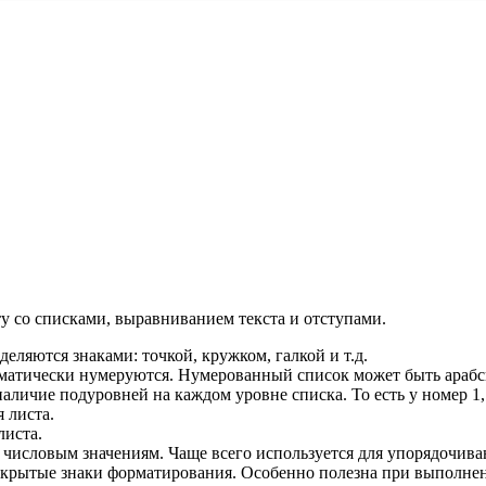
у со списками, выравниванием текста и отступами.
деляются знаками: точкой, кружком, галкой и т.д.
томатически нумеруются. Нумерованный список может быть араб
аличие подуровней на каждом уровне списка. То есть у номер 1, м
 листа.
листа.
 числовым значениям. Чаще всего используется для упорядочива
е скрытые знаки форматирования. Особенно полезна при выполн