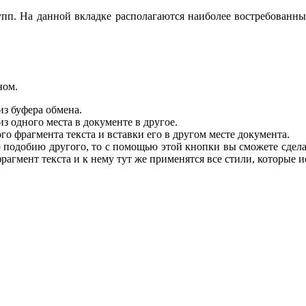
упп. На данной вкладке располагаются наиболее востребованн
ном.
из буфера обмена.
з одного места в документе в другое.
о фрагмента текста и вставки его в другом месте документа.
 подобию другого, то с помощью этой кнопки вы сможете сделат
рагмент текста и к нему тут же применятся все стили, которые 