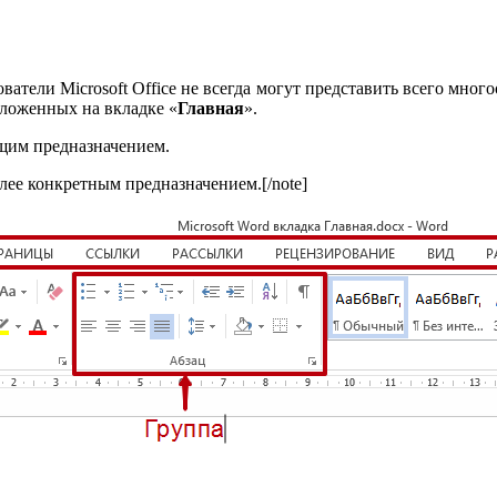
ователи Microsoft Office не всегда могут представить всего мн
оложенных на вкладке «
Главная
».
бщим предназначением.
лее конкретным предназначением.[/note]