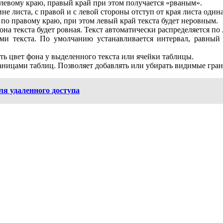
 левому краю, правый край при этом получается «рваным».
ине листа, с правой и с левой стороны отступ от края листа один
 по правому краю, при этом левый край текста будет неровным.
рона текста будет ровная. Текст автоматически распределяется по 
ами текста. По умолчанию устанавливается интервал, равный
ь цвет фона у выделенного текста или ячейки таблицы.
раницами таблиц. Позволяет добавлять или убирать видимые гран
я удаленного доступа