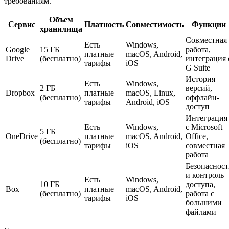
требованиям.
Объем
Сервис
Платность
Совместимость
Функции
хранилища
Совместная
Есть
Windows,
Google
15 ГБ
работа,
платные
macOS, Android,
Drive
(бесплатно)
интеграция 
тарифы
iOS
G Suite
История
Есть
Windows,
2 ГБ
версий,
Dropbox
платные
macOS, Linux,
(бесплатно)
оффлайн-
тарифы
Android, iOS
доступ
Интеграция
Есть
Windows,
с Microsoft
5 ГБ
OneDrive
платные
macOS, Android,
Office,
(бесплатно)
тарифы
iOS
совместная
работа
Безопасност
и контроль
Есть
Windows,
10 ГБ
доступа,
Box
платные
macOS, Android,
(бесплатно)
работа с
тарифы
iOS
большими
файлами