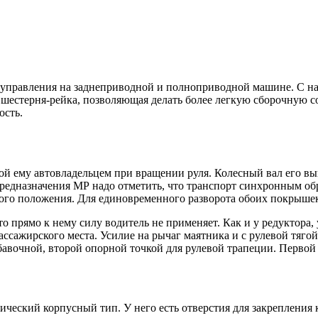
управления на заднеприводной и полноприводной машине. С нач
я шестерня-рейка, позволяющая делать более легкую сборочную с
ость.
ой ему автовладельцем при вращении руля. Колесный вал его вы
предназначения МР надо отметить, что транспорт синхронным обр
дного положения. Для единовременного разворота обоих покрыше
то прямо к нему силу водитель не применяет. Как и у редуктора
ассажирского места. Усилие на рычаг маятника и с рулевой тяго
бавочной, второй опорной точкой для рулевой трапеции. Первой 
еский корпусный тип. У него есть отверстия для закрепления 