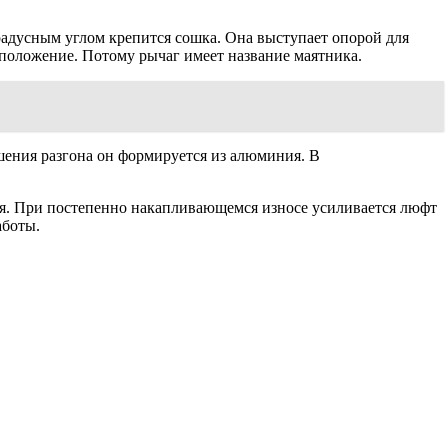
градусным углом крепится сошка. Она выступает опорой для
 положение. Потому рычаг имеет название маятника.
чшения разгона он формируется из алюминия. В
ся. При постепенно накапливающемся износе усиливается люфт
аботы.