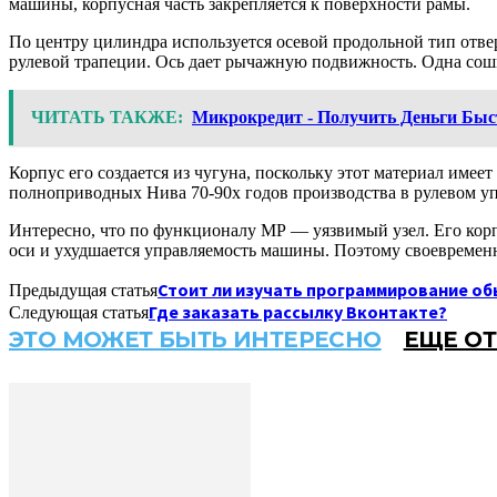
машины, корпусная часть закрепляется к поверхности рамы.
По центру цилиндра используется осевой продольной тип отвер
рулевой трапеции. Ось дает рычажную подвижность. Одна сошка
ЧИТАТЬ ТАКЖЕ:
Микрокредит - Получить Деньги Быс
Корпус его создается из чугуна, поскольку этот материал име
полноприводных Нива 70-90х годов производства в рулевом у
Интересно, что по функционалу МР — уязвимый узел. Его корп
оси и ухудшается управляемость машины. Поэтому своевремен
Стоит ли изучать программирование о
Предыдущая статья
Где заказать рассылку Вконтакте?
Следующая статья
ЭТО МОЖЕТ БЫТЬ ИНТЕРЕСНО
ЕЩЕ ОТ