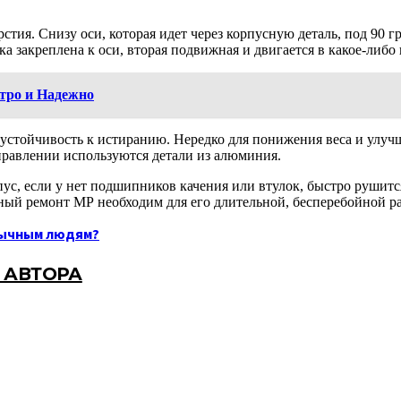
стия. Снизу оси, которая идет через корпусную деталь, под 90 
 закреплена к оси, вторая подвижная и двигается в какое-либо
тро и Надежно
ет устойчивость к истиранию. Нередко для понижения веса и улу
правлении используются детали из алюминия.
ус, если у нет подшипников качения или втулок, быстро рушит
ный ремонт МР необходим для его длительной, бесперебойной р
бычным людям?
 АВТОРА