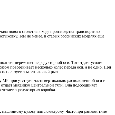
ала нового столетия в ходе производства транспортных
остыковку. Тем не менее, в старых российских моделях еще
полняет перемещение редукторной оси. Тот отдает усилие
азом поворачивает несколько колес переда оси, а не одно. При
к используется маятниковый рычаг.
, у МР присутствует часть вертикально расположенной оси и
й отдает механизм центральной тяги. Она подсоединяет
считается редукторная коробка.
к машинному кузову или лонжерону. Часто при рамном типе