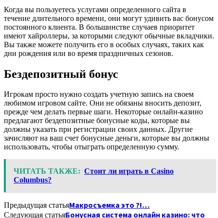
Когда вы пользуетесь услугами определенного сайта в
течение длительного времени, они могут удивить вас бонусом
постоянного клиента. В большинстве случаев приоритет
имеют хайроллеры, за которыми следуют обычные вкладчики.
Вы также можете получить его в особых случаях, таких как
дни рождения или во время праздничных сезонов.
Бездепозитный бонус
Игрокам просто нужно создать учетную запись на своем
любимом игровом сайте. Они не обязаны вносить депозит,
прежде чем делать первые шаги. Некоторые онлайн-казино
предлагают бездепозитные бонусные коды, которые вы
должны указать при регистрации своих данных. Другие
зачисляют на ваш счет бонусные деньги, которые вы должны
использовать, чтобы отыграть определенную сумму.
ЧИТАТЬ ТАКЖЕ:
Стоит ли играть в Casino
Columbus?
Макросъемка это ?!…
Предыдущая статья
Бонусная система онлайн казино: что
Следующая статья