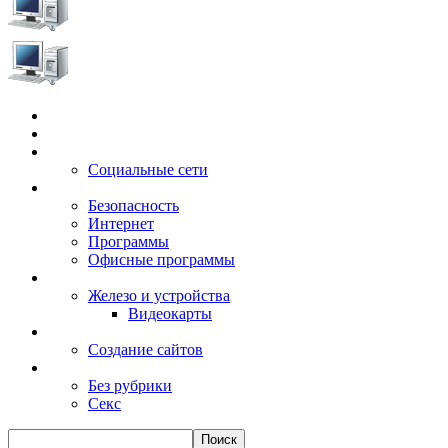
Главная
Игры
Электронные сервисы
Социальные сети
Windows
Безопасность
Интернет
Программы
Офисные программы
Техника
Железо и устройства
Видеокарты
Заработок
Создание сайтов
Разное
Без рубрики
Секс