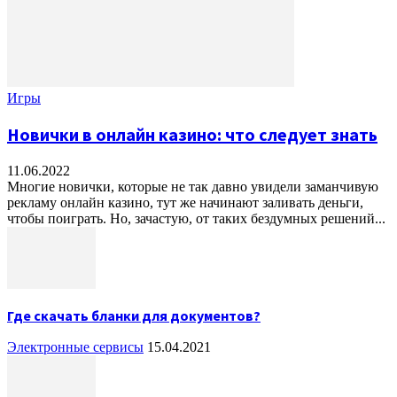
Игры
Новички в онлайн казино: что следует знать
11.06.2022
Многие новички, которые не так давно увидели заманчивую
рекламу онлайн казино, тут же начинают заливать деньги,
чтобы поиграть. Но, зачастую, от таких бездумных решений...
Где скачать бланки для документов?
Электронные сервисы
15.04.2021