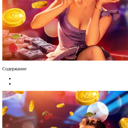
Содержание