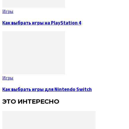
Игры
Как выбрать игры на PlayStation 4
Игры
Как выбрать игры для Nintendo Switch
ЭТО ИНТЕРЕСНО