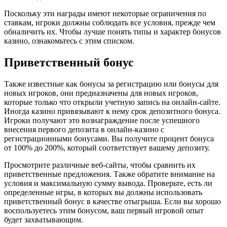
Поскольку эти награды имеют некоторые ограничения по
ставкам, игроки должны соблюдать все условия, прежде чем
обналичить их. Чтобы лучше понять типы и характер бонусов
казино, ознакомьтесь с этим списком.
Приветственный бонус
Также известные как бонусы за регистрацию или бонусы для
новых игроков, они предназначены для новых игроков,
которые только что открыли учетную запись на онлайн-сайте.
Иногда казино привязывают к нему срок депозитного бонуса.
Игроки получают это вознаграждение после успешного
внесения первого депозита в онлайн-казино с
регистрационными бонусами. Вы получите процент бонуса
от 100% до 200%, который соответствует вашему депозиту.
Просмотрите различные веб-сайты, чтобы сравнить их
приветственные предложения. Также обратите внимание на
условия и максимальную сумму вывода. Проверьте, есть ли
определенные игры, в которых вы должны использовать
приветственный бонус в качестве отыгрыша. Если вы хорошо
воспользуетесь этим бонусом, ваш первый игровой опыт
будет захватывающим.