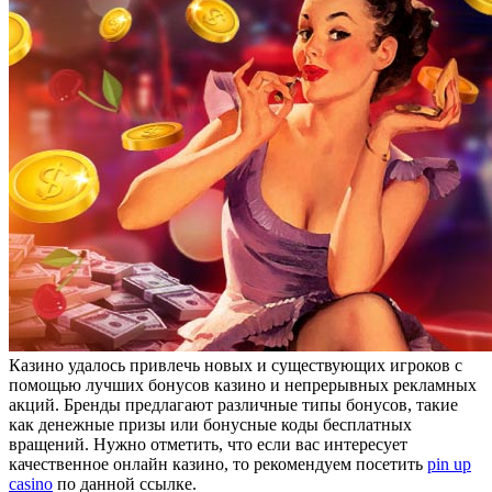
Казино удалось привлечь новых и существующих игроков с
помощью лучших бонусов казино и непрерывных рекламных
акций. Бренды предлагают различные типы бонусов, такие
как денежные призы или бонусные коды бесплатных
вращений. Нужно отметить, что если вас интересует
качественное онлайн казино, то рекомендуем посетить
pin up
casino
по данной ссылке.