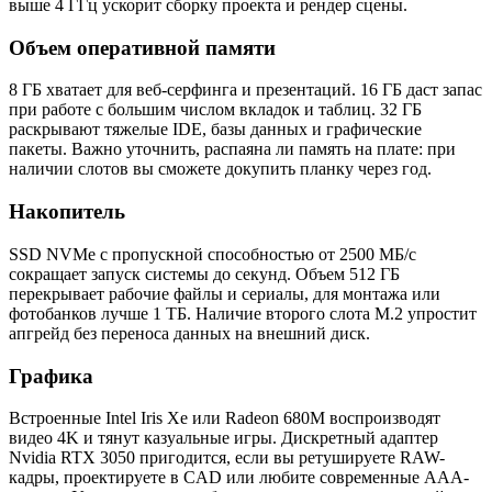
выше 4 ГГц ускорит сборку проекта и рендер сцены.
Объем оперативной памяти
8 ГБ хватает для веб-серфинга и презентаций. 16 ГБ даст запас
при работе с большим числом вкладок и таблиц. 32 ГБ
раскрывают тяжелые IDE, базы данных и графические
пакеты. Важно уточнить, распаяна ли память на плате: при
наличии слотов вы сможете докупить планку через год.
Накопитель
SSD NVMe с пропускной способностью от 2500 МБ/с
сокращает запуск системы до секунд. Объем 512 ГБ
перекрывает рабочие файлы и сериалы, для монтажа или
фотобанков лучше 1 ТБ. Наличие второго слота M.2 упростит
апгрейд без переноса данных на внешний диск.
Графика
Встроенные Intel Iris Xe или Radeon 680M воспроизводят
видео 4K и тянут казуальные игры. Дискретный адаптер
Nvidia RTX 3050 пригодится, если вы ретушируете RAW-
кадры, проектируете в CAD или любите современные AAA-