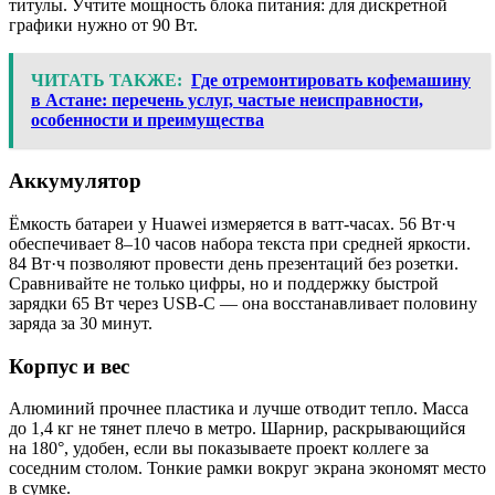
титулы. Учтите мощность блока питания: для дискретной
графики нужно от 90 Вт.
ЧИТАТЬ ТАКЖЕ:
Где отремонтировать кофемашину
в Астане: перечень услуг, частые неисправности,
особенности и преимущества
Аккумулятор
Ёмкость батареи у Huawei измеряется в ватт-часах. 56 Вт·ч
обеспечивает 8–10 часов набора текста при средней яркости.
84 Вт·ч позволяют провести день презентаций без розетки.
Сравнивайте не только цифры, но и поддержку быстрой
зарядки 65 Вт через USB-C — она восстанавливает половину
заряда за 30 минут.
Корпус и вес
Алюминий прочнее пластика и лучше отводит тепло. Масса
до 1,4 кг не тянет плечо в метро. Шарнир, раскрывающийся
на 180°, удобен, если вы показываете проект коллеге за
соседним столом. Тонкие рамки вокруг экрана экономят место
в сумке.