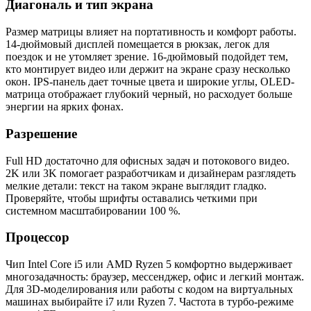
Диагональ и тип экрана
Размер матрицы влияет на портативность и комфорт работы.
14-дюймовый дисплей помещается в рюкзак, легок для
поездок и не утомляет зрение. 16-дюймовый подойдет тем,
кто монтирует видео или держит на экране сразу несколько
окон. IPS-панель дает точные цвета и широкие углы, OLED-
матрица отображает глубокий черный, но расходует больше
энергии на ярких фонах.
Разрешение
Full HD достаточно для офисных задач и потокового видео.
2K или 3K помогает разработчикам и дизайнерам разглядеть
мелкие детали: текст на таком экране выглядит гладко.
Проверяйте, чтобы шрифты оставались четкими при
системном масштабировании 100 %.
Процессор
Чип Intel Core i5 или AMD Ryzen 5 комфортно выдерживает
многозадачность: браузер, мессенджер, офис и легкий монтаж.
Для 3D-моделирования или работы с кодом на виртуальных
машинах выбирайте i7 или Ryzen 7. Частота в турбо-режиме