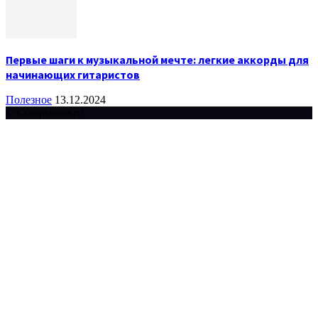
Первые шаги к музыкальной мечте: легкие аккорды для
начинающих гитаристов
Полезное
13.12.2024
© Complaneta.ru