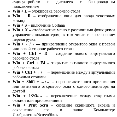
аудиоустройств и дисплеев с беспроводным
подключением
Win
+
L
–
блокировка рабочего стола
Win
+
R
–
отображение окна для ввода текстовых
команд
Win
+
S –
включение Cortana
Win
+
X
–
отображение меню с различными функциями
управления компьютером, в том числе и выключение/
перезагрузка
Win
+ ←/→ —
прикрепление открытого окна к правой
или левой стороне рабочего стола
Win
+
Ctrl
+
D
–
создание нового виртуального
рабочего стола
Win
+
Ctrl
+
F
4 –
закрытие активного виртуального
рабочего стола
Win
+
Ctrl
+ ←/→ –
перемещение между виртуальными
рабочими столами
Win
+
Shift
+ ←/→ –
перенос активного приложения
или активного открытого окна с одного монитора на
другой
Win
+ 1/2/3/…
–
переключение между открытыми
окнами или приложениями
Win
+
Prnt
Scrn
– создание скриншота экрана и
сохранение его в папке Компьютер/
Изображения/ScreenShots