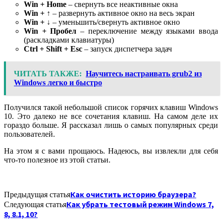
Win
+
Home
– свернуть все неактивные окна
Win
+ ↑
– развернуть активное окно на весь экран
Win
+ ↓
– уменьшить/свернуть активное окно
Win
+ Пробел
– переключение между языками ввода
(раскладками клавиатуры)
Ctrl
+
Shift
+
Esc
– запуск диспетчера задач
ЧИТАТЬ ТАКЖЕ:
Научитесь настраивать grub2 из
Windows легко и быстро
Получился такой небольшой список горячих клавиш Windows
10. Это далеко не все сочетания клавиш. На самом деле их
гораздо больше. Я рассказал лишь о самых популярных среди
пользователей.
На этом я с вами прощаюсь. Надеюсь, вы извлекли для себя
что-то полезное из этой статьи.
Как очистить историю браузера?
Предыдущая статья
Как убрать тестовый режим Windows 7,
Следующая статья
8, 8.1, 10?