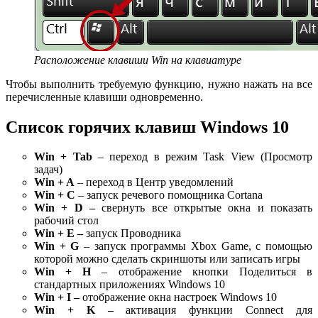
Расположение клавиши Win на клавиатуре
Чтобы выполнить требуемую функцию, нужно нажать на все
перечисленные клавиши одновременно.
Список горячих клавиш Windows 10
Win
+
Tab
– переход в режим Task View (Просмотр
задач)
Win
+
A
– переход в Центр уведомлений
Win
+
C
– запуск речевого помощника Cortana
Win
+
D
–
свернуть все открытые окна и показать
рабочий стол
Win
+
E –
запуск Проводника
Win
+
G
– запуск программы Xbox Game, с помощью
которой можно сделать скриншоты или записать игры
Win
+
H
– отображение кнопки Поделиться в
стандартных приложениях Windows 10
Win
+
I
–
отображение окна настроек Windows 10
Win
+
K
–
активация функции Connect для