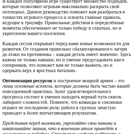
В каждой популярной игре существует множество подходов,
которые позволяют игрокам максимально раскрыть свой
потенциал. Данное руководство поможет вам разобраться в
тонкостях игрового процесса и освоить главные правила,
ведущие к триумфу. Правильные действия в определённые
моменты обеспечивают не только победу в схватках, но и
укрепление вашего поселения.
Каждая сессия открывает перед вами новые возможности для
развития. От создания правильно сбалансированного лагеря
до атаки на противника – каждая деталь имеет значение. Здесь
важны не только навыки, но и умение предугадывать шаги
соперников, что поможет вам не только выжить, но и
одержать верх в яростных баталиях.
Оптимизация ресурсов
и построение мощной армии – это
лишь основные аспекты, которые должны быть частью вашей
повседневной практики. Залог удовлетворительного
прогресса состоит в умении находить верный путь сквозь
лабиринт сложностей. Помните, что команды и союзники
играют не последнюю роль: работа в группах зачастую
приводит к более впечатляющим результатам.
Представая перед вызовами, укрепляйте свои навыки и
накапливайте знания, что в конечном итоге приведёт к
заслуженным победам. Стратегию следует подбирать с