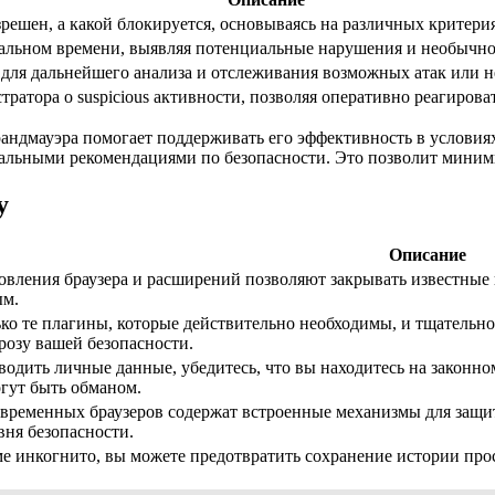
решен, а какой блокируется, основываясь на различных критериях
еальном времени, выявляя потенциальные нарушения и необычно
 для дальнейшего анализа и отслеживания возможных атак или 
атора о suspicious активности, позволяя оперативно реагирова
андмауэра помогает поддерживать его эффективность в условия
уальными рекомендациями по безопасности. Это позволит миним
у
Описание
овления браузера и расширений позволяют закрывать известные 
ым.
ько те плагины, которые действительно необходимы, и тщательн
розу вашей безопасности.
вводить личные данные, убедитесь, что вы находитесь на законн
огут быть обманом.
временных браузеров содержат встроенные механизмы для защи
ня безопасности.
ме инкогнито, вы можете предотвратить сохранение истории про