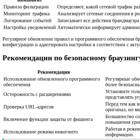
Правила фильтрации
Определяют, какой сетевой трафик раз
Мониторинг трафика
Анализирует сетевые соединения в р
Логирование событий
Записывает все действия брандмауэра
Настройка уведомлений
Автоматически информирует администр
Регулярное обновление правил и программного обеспечения бр
конфигурации и адаптировать настройки в соответствии с акт
Рекомендации по безопасному браузинг
Рекомендация
Использование обновленного программного
Регулярные обн
обеспечения
более безопасн
Установите тол
Осторожность с расширениями
представлять уг
Перед тем как 
Проверка URL-адресов
оригинал, но м
Большинство со
Включение функции защиты от фишинга
повышения уров
Работая в режи
Использование режима инкогнито
информации.