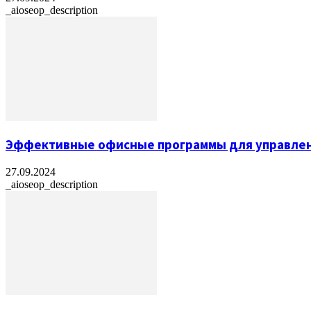
_aioseop_description
Эффективные офисные программы для управлен
27.09.2024
_aioseop_description