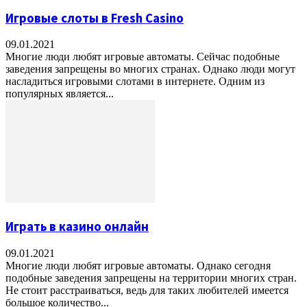
Игровые слоты в Fresh Casino
09.01.2021
Многие люди любят игровые автоматы. Сейчас подобные
заведения запрещены во многих странах. Однако люди могут
насладиться игровыми слотами в интернете. Одним из
популярных является...
Играть в казино онлайн
09.01.2021
Многие люди любят игровые автоматы. Однако сегодня
подобные заведения запрещены на территории многих стран.
Не стоит расстраиваться, ведь для таких любителей имеется
большое количество...