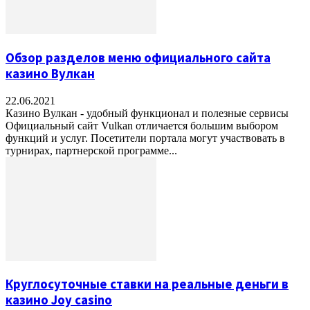
Обзор разделов меню официального сайта
казино Вулкан
22.06.2021
Казино Вулкан - удобный функционал и полезные сервисы
Официальный сайт Vulkan отличается большим выбором
функций и услуг. Посетители портала могут участвовать в
турнирах, партнерской программе...
Круглосуточные ставки на реальные деньги в
казино Joy casino