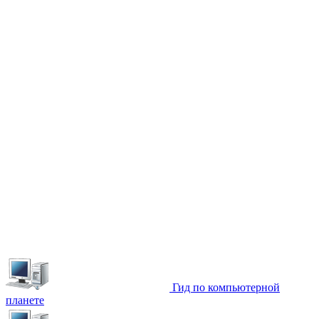
Гид по компьютерной
планете