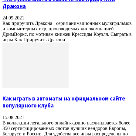
Дракона
24.09.2021
Как приручить Дракона - серия анимационных мультфильмов
и компьютерных игр, производимых кинокомпанией
ДримВоркс, по мотивам книжек Крессиды Коуэлл. Сыграть в
игры Как Приручить Дракона...
Как играть в автоматы на официальном сайте
популярного клуба
15.08.2021
В коллекции легального онлайн-казино насчитывается более
350 сертифицированных слотов лучших вендоров Европы,
Беларуси и России. Для удобства все игры распределены по