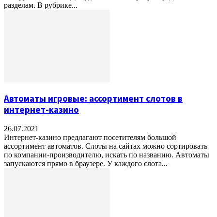
разделам. В рубрике...
Автоматы игровые: ассортимент слотов в
интернет-казино
26.07.2021
Интернет-казино предлагают посетителям большой
ассортимент автоматов. Слоты на сайтах можно сортировать
по компании-производителю, искать по названию. Автоматы
запускаются прямо в браузере. У каждого слота...