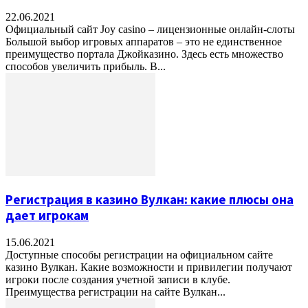
22.06.2021
Официальный сайт Joy casino – лицензионные онлайн-слоты
Большой выбор игровых аппаратов – это не единственное
преимущество портала Джойказино. Здесь есть множество
способов увеличить прибыль. В...
Регистрация в казино Вулкан: какие плюсы она
дает игрокам
15.06.2021
Доступные способы регистрации на официальном сайте
казино Вулкан. Какие возможности и привилегии получают
игроки после создания учетной записи в клубе.
Преимущества регистрации на сайте Вулкан...