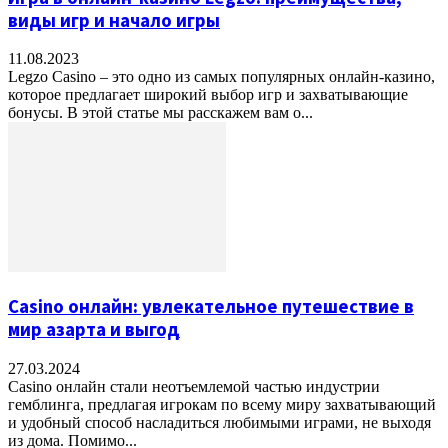
виды игр и начало игры
11.08.2023
Legzo Casino – это одно из самых популярных онлайн-казино,
которое предлагает широкий выбор игр и захватывающие
бонусы. В этой статье мы расскажем вам о...
Casino онлайн: увлекательное путешествие в
мир азарта и выгод
27.03.2024
Casino онлайн стали неотъемлемой частью индустрии
гемблинга, предлагая игрокам по всему миру захватывающий
и удобный способ насладиться любимыми играми, не выходя
из дома. Помимо...