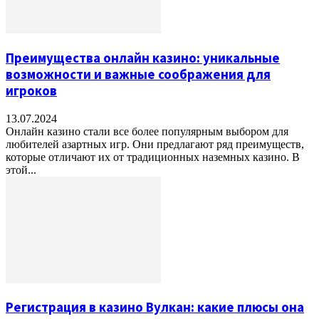
Преимущества онлайн казино: уникальные
возможности и важные соображения для
игроков
13.07.2024
Онлайн казино стали все более популярным выбором для
любителей азартных игр. Они предлагают ряд преимуществ,
которые отличают их от традиционных наземных казино. В
этой...
Регистрация в казино Вулкан: какие плюсы она