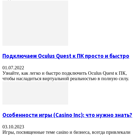
Подключаем Oculus Quest к ПК просто и быстро
01.07.2022
Узнайте, как легко и быстро подключить Oculus Quest к ПК,
чтобы насладиться виртуальной реальностью в полную силу.
Особенности игры (Casino Inc): что нужно знать?
03.10.2023
Игры, посвященные теме casino и бизнеса, всегда привлекали