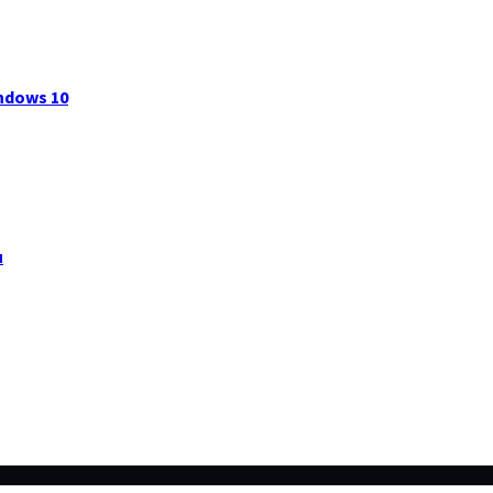
ndows 10
я